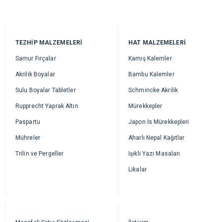
TEZHİP MALZEMELERİ
HAT MALZEMELERİ
Samur Fırçalar
Kamış Kalemler
Akrilik Boyalar
Bambu Kalemler
Sulu Boyalar Tabletler
Schmincke Akrilik
Rupprecht Yaprak Altın
Mürekkepler
Paspartu
Japon İs Mürekkepleri
Mühreler
Aharlı Nepal Kağıtlar
Trilin ve Pergeller
Işıklı Yazı Masaları
Likalar