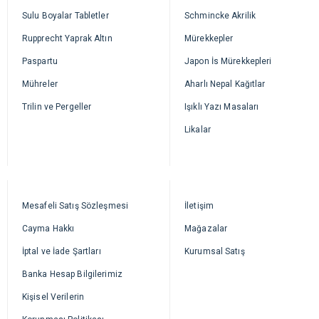
Sulu Boyalar Tabletler
Schmincke Akrilik
Rupprecht Yaprak Altın
Mürekkepler
Paspartu
Japon İs Mürekkepleri
Mühreler
Aharlı Nepal Kağıtlar
Trilin ve Pergeller
Işıklı Yazı Masaları
Likalar
Mesafeli Satış Sözleşmesi
İletişim
Cayma Hakkı
Mağazalar
İptal ve İade Şartları
Kurumsal Satış
Banka Hesap Bilgilerimiz
Kişisel Verilerin