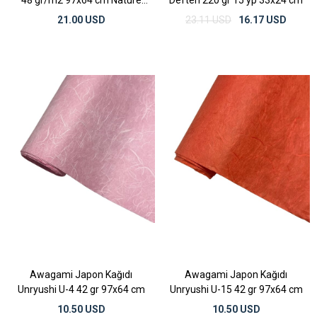
48 gr/m2 97x64 cm Nature
Defteri 220 gr 15 yp 33x24 cm
Potato
21.00 USD
23.11 USD
16.17 USD
Awagami Japon Kağıdı
Awagami Japon Kağıdı
Unryushi U-4 42 gr 97x64 cm
Unryushi U-15 42 gr 97x64 cm
10.50 USD
10.50 USD