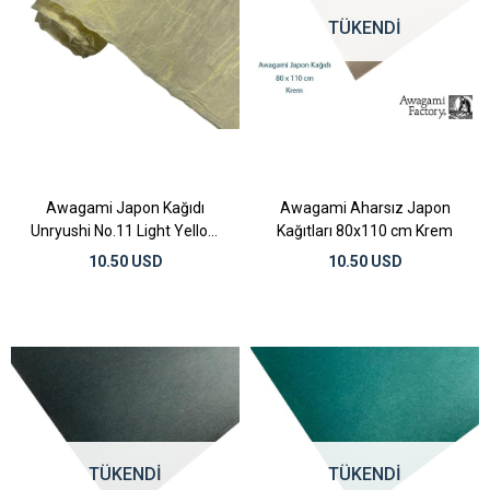
TÜKENDI
Awagami Japon Kağıdı
Awagami Aharsız Japon
Unryushi No.11 Light Yellow
Kağıtları 80x110 cm Krem
42 gr 97x64 cm
10.50 USD
10.50 USD
TÜKENDI
TÜKENDI